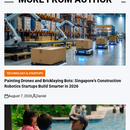
TECHNOLOGY & STARTUPS
POSTED
IN
Painting Drones and Bricklaying Bots: Singapore’s Construction
Robotics Startups Build Smarter in 2026
August 7, 2026
Daniel
on
Posted
by