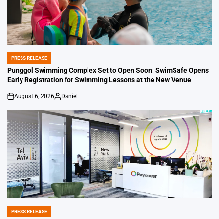
PRESS RELEASE
POSTED
IN
Punggol Swimming Complex Set to Open Soon: SwimSafe Opens
Early Registration for Swimming Lessons at the New Venue
August 6, 2026
Daniel
on
Posted
by
PRESS RELEASE
POSTED