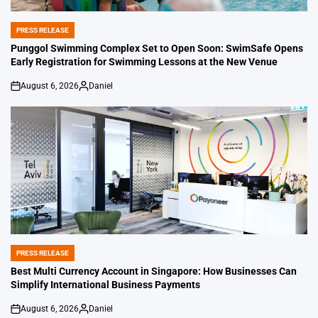
PRESS RELEASE
POSTED
IN
Punggol Swimming Complex Set to Open Soon: SwimSafe Opens
Early Registration for Swimming Lessons at the New Venue
August 6, 2026
Daniel
on
Posted
by
PRESS RELEASE
POSTED
IN
Best Multi Currency Account in Singapore: How Businesses Can
Simplify International Business Payments
August 6, 2026
Daniel
on
Posted