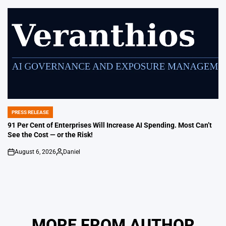
by
PRESS RELEASE
POSTED
IN
91 Per Cent of Enterprises Will Increase AI Spending. Most Can’t
See the Cost — or the Risk!
August 6, 2026
Daniel
on
Posted
by
MORE FROM AUTHOR