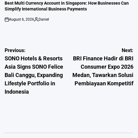
IN
Best Multi Currency Account in Singapore: How Businesses Can
Simplify International Business Payments
August 6, 2026
Daniel
on
Posted
by
Post
Previous:
Next:
SONO Hotels & Resorts
BRI Finance Hadir di BRI
navigation
Asia Signs SONO Felice
Consumer Expo 2026
Bali Canggu, Expanding
Medan, Tawarkan Solusi
Lifestyle Portfolio in
Pembiayaan Kompetitif
Indonesia