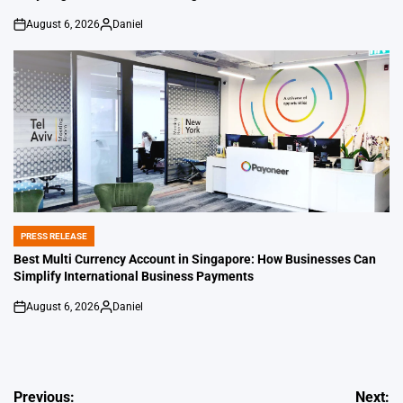
August 6, 2026
Daniel
on
Posted
by
PRESS RELEASE
POSTED
IN
Best Multi Currency Account in Singapore: How Businesses Can
Simplify International Business Payments
August 6, 2026
Daniel
on
Posted
by
Post
Previous:
Next: