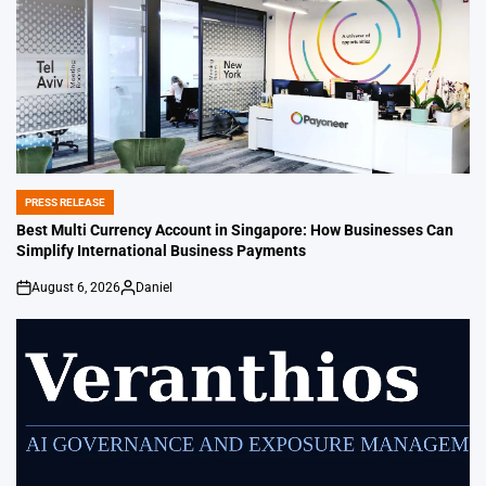
PRESS RELEASE
POSTED
IN
Best Multi Currency Account in Singapore: How Businesses Can
Simplify International Business Payments
August 6, 2026
Daniel
on
Posted
by