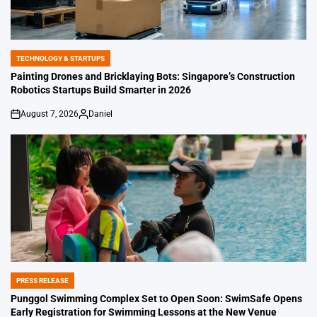
TECHNOLOGY & STARTUPS
POSTED
IN
Painting Drones and Bricklaying Bots: Singapore’s Construction
Robotics Startups Build Smarter in 2026
August 7, 2026
Daniel
on
Posted
by
PRESS RELEASE
POSTED
IN
Punggol Swimming Complex Set to Open Soon: SwimSafe Opens
Early Registration for Swimming Lessons at the New Venue