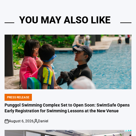
YOU MAY ALSO LIKE
PRESS RELEASE
POSTED
IN
Punggol Swimming Complex Set to Open Soon: SwimSafe Opens
Early Registration for Swimming Lessons at the New Venue
August 6, 2026
Daniel
on
Posted
by