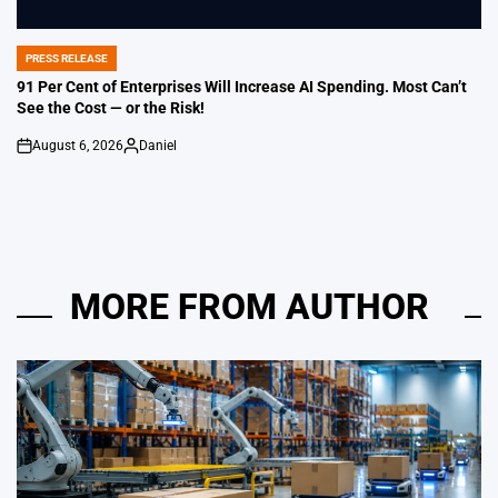
PRESS RELEASE
POSTED
IN
91 Per Cent of Enterprises Will Increase AI Spending. Most Can’t
See the Cost — or the Risk!
August 6, 2026
Daniel
on
Posted
by
MORE FROM AUTHOR