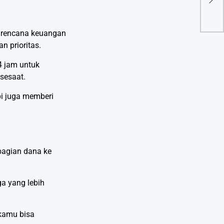
Bra
Perb
Kem
n rencana keuangan
n prioritas.
4 jam untuk
sesaat.
pi juga memberi
bagian dana ke
a yang lebih
 kamu bisa