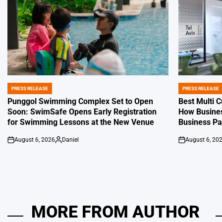
PRESS RELEASE
PRESS RELEASE
POSTED
POSTED
IN
IN
Punggol Swimming Complex Set to Open
Best Multi 
Soon: SwimSafe Opens Early Registration
How Busines
for Swimming Lessons at the New Venue
Business P
August 6, 2026
Daniel
August 6, 20
on
Posted
on
by
MORE FROM AUTHOR