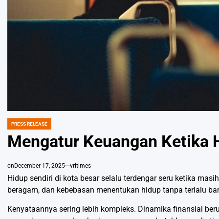
PRESS RELEASE
POSTED
IN
Mengatur Keuangan Ketika H
on
December 17, 2025
vritimes
Hidup sendiri di kota besar selalu terdengar seru ketika ma
beragam, dan kebebasan menentukan hidup tanpa terlalu ba
Kenyataannya sering lebih kompleks. Dinamika finansial be