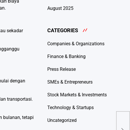
kan biaya
an.
August 2025
CATEGORIES
tau sekadar
Companies & Organizations
engganggu
Finance & Banking
Press Release
 mulai dengan
SMEs & Entrepreneurs
Stock Markets & Investments
an transportasi.
Technology & Startups
Kem
 bulanan, tetapi
Jal
Uncategorized
Uta