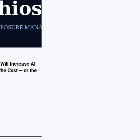
 Will Increase AI
the Cost — or the