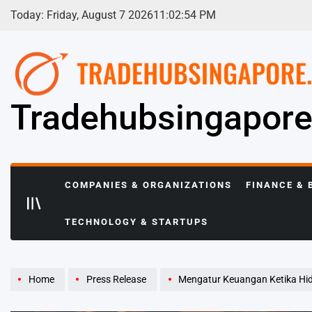
Skip
Today: Friday, August 7 2026
11
:
02
:
55
PM
to
content
Tradehubsingapor
COMPANIES & ORGANIZATIONS
FINANCE & 
TECHNOLOGY & STARTUPS
Home
Press Release
Mengatur Keuangan Ketika Hidu