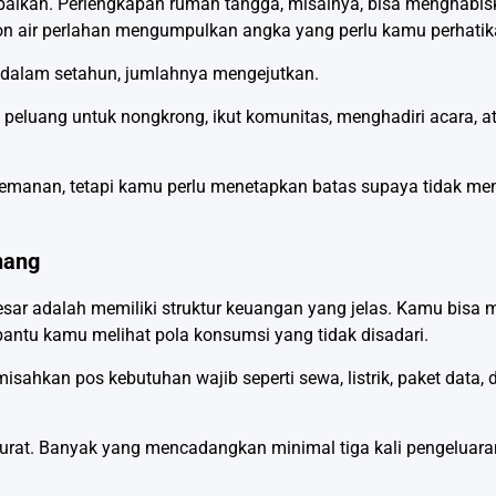
abaikan. Perlengkapan rumah tangga, misalnya, bisa menghabis
alon air perlahan mengumpulkan angka yang perlu kamu perhatik
si dalam setahun, jumlahnya mengejutkan.
 peluang untuk nongkrong, ikut komunitas, menghadiri acara, a
temanan, tetapi kamu perlu menetapkan batas supaya tidak m
nang
 besar adalah memiliki struktur keuangan yang jelas. Kamu bisa
bantu kamu melihat pola konsumsi yang tidak disadari.
kan pos kebutuhan wajib seperti sewa, listrik, paket data, d
rat. Banyak yang mencadangkan minimal tiga kali pengeluaran