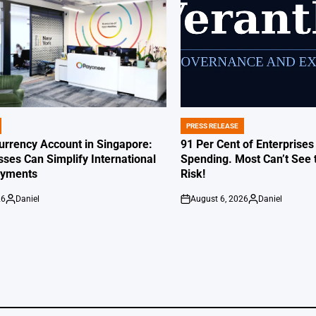
PRESS RELEASE
POSTED
IN
Currency Account in Singapore:
91 Per Cent of Enterprises
ses Can Simplify International
Spending. Most Can’t See 
ayments
Risk!
26
Daniel
August 6, 2026
Daniel
Posted
on
Posted
by
by