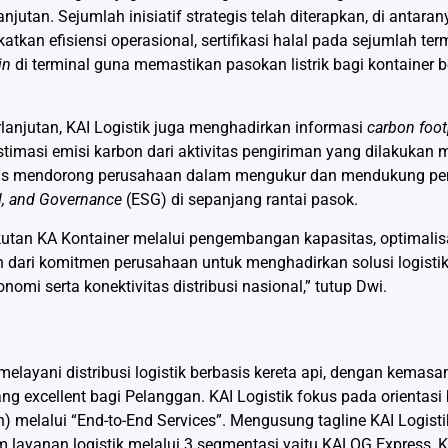
anjutan. Sejumlah inisiatif strategis telah diterapkan, di antar
tkan efisiensi operasional, sertifikasi halal pada sejumlah te
in
di terminal guna memastikan pasokan listrik bagi kontainer 
lanjutan, KAI Logistik juga menghadirkan informasi
carbon foot
timasi emisi karbon dari aktivitas pengiriman yang dilakuka
igus mendorong perusahaan dalam mengukur dan mendukung pen
l, and Governance
(ESG) di sepanjang rantai pasok.
utan KA Kontainer melalui pengembangan kapasitas, optimalisa
 dari komitmen perusahaan untuk menghadirkan solusi logistik 
 serta konektivitas distribusi nasional,” tutup Dwi.
melayani distribusi logistik berbasis kereta api, dengan kemasa
g excellent bagi Pelanggan. KAI Logistik fokus pada orientasi 
ion) melalui “End-to-End Services”. Mengusung tagline KAI Logistik
layanan logistik melalui 3 segmentasi yaitu KALOG Express, 