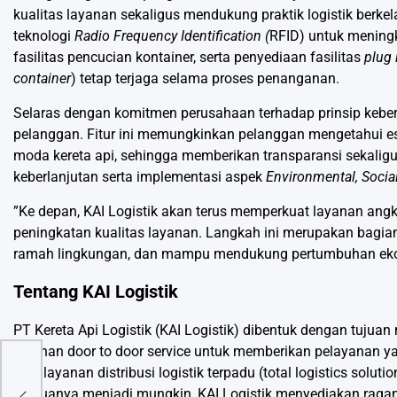
kualitas layanan sekaligus mendukung praktik logistik berkel
teknologi
Radio Frequency Identification (
RFID) untuk meningka
fasilitas pencucian kontainer, serta penyediaan fasilitas
plug 
container
) tetap terjaga selama proses penanganan.
Selaras dengan komitmen perusahaan terhadap prinsip keber
pelanggan. Fitur ini memungkinkan pelanggan mengetahui es
moda kereta api, sehingga memberikan transparansi sekal
keberlanjutan serta implementasi aspek
Environmental, Socia
”Ke depan, KAI Logistik akan terus memperkuat layanan angk
peningkatan kualitas layanan. Langkah ini merupakan bagian
ramah lingkungan, dan mampu mendukung pertumbuhan ekonomi
Tentang KAI Logistik
PT Kereta Api Logistik (KAI Logistik) dibentuk dengan tujuan 
layanan door to door service untuk memberikan pelayanan yan
jasa layanan distribusi logistik terpadu (total logistics solut
l
ales
semuanya menjadi mungkin, KAI Logistik menyediakan ragam 