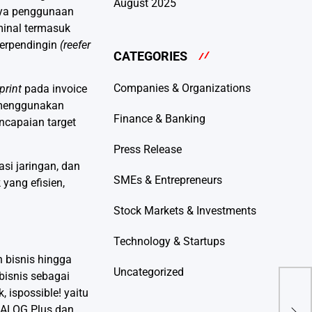
August 2025
anya penggunaan
rminal termasuk
berpendingin
(reefer
CATEGORIES
Companies & Organizations
print
pada invoice
n menggunakan
Finance & Banking
capaian target
Press Release
si jaringan, dan
SMEs & Entrepreneurs
yang efisien,
Stock Markets & Investments
Technology & Startups
n bisnis hingga
Uncategorized
bisnis sebagai
Gree
, ispossible! yaitu
Fut
KALOG Plus dan