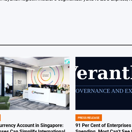
PRESS RELEASE
POSTED
IN
Currency Account in Singapore:
91 Per Cent of Enterprises
ses Can Simplify International
Spending. Most Can’t See 