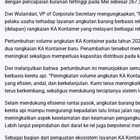
dengan pencapaian bulanan tertinggi pada Mei sebesar 267.
Dwi Wulandari, VP of Corporate Secretary mengungkapkan, “
pelaku usaha terhadap layanan angkutan barang berbasis re
(delapan) rangkaian KA Kontainer yang melayani berbagai rel
Pertumbuhan volume angkutan KA Kontainer pada tahun 2026
dua rangkaian KA Kontainer baru. Penambahan tersebut me
meningkat sekaligus memperluas kapasitas distribusi pada kor
Dwi melanjutkan bahwa pertumbuhan ini menunjukkan semak
berbasis kereta api. “Peningkatan volume angkutan KA Kontai
yang efisien, andal, dan berkelanjutan. Kami terus meningk
terus berkembang, sekaligus mendukung terciptanya sistem log
Selain mendukung efisiensi rantai pasok, angkutan barang be
kereta api mampu mengurangi kepadatan lalu lintas jalan ray
meningkatkan aspek keselamatan dan keamanan pengangkutan
Lebih lanjut perpindahan dari darat ke rel juga berpotensi 
Sebagai bagian dari penguatan ekosistem layanan KA Kontain