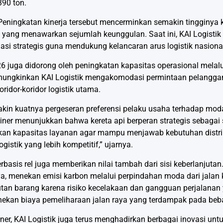
390 ton.
Peningkatan kinerja tersebut mencerminkan semakin tingginya
l yang menawarkan sejumlah keunggulan. Saat ini, KAI Logisti
asi strategis guna mendukung kelancaran arus logistik nasional
 juga didorong oleh peningkatan kapasitas operasional mela
mungkinkan KAI Logistik mengakomodasi permintaan pelanggan
idor-koridor logistik utama.
in kuatnya pergeseran preferensi pelaku usaha terhadap mod
ner menunjukkan bahwa kereta api berperan strategis sebagai s
atkan kapasitas layanan agar mampu menjawab kebutuhan distri
istik yang lebih kompetitif,” ujarnya.
rbasis rel juga memberikan nilai tambah dari sisi keberlanjut
a, menekan emisi karbon melalui perpindahan moda dari jalan ke
 barang karena risiko kecelakaan dan gangguan perjalanan y
menekan biaya pemeliharaan jalan raya yang terdampak pada beba
er, KAI Logistik juga terus menghadirkan berbagai inovasi un