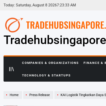
Skip
Today: Saturday, August 8 2026
7
:
23
:
34
AM
to
content
Tradehubsingapor
COMPANIES & ORGANIZATIONS
FINANCE & 
TECHNOLOGY & STARTUPS
Home
Press Release
KAI Logistik Tingkatkan Daya Sain