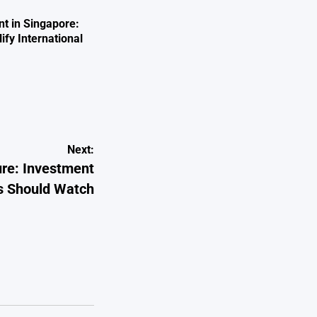
nt in Singapore:
fy International
Next:
ure: Investment
s Should Watch