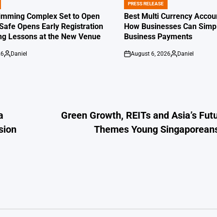
PRESS RELEASE
POSTED
IN
imming Complex Set to Open
Best Multi Currency Accou
afe Opens Early Registration
How Businesses Can Simpli
g Lessons at the New Venue
Business Payments
26
Daniel
August 6, 2026
Daniel
Posted
on
Posted
by
by
a
Green Growth, REITs and Asia’s Fut
sion
Themes Young Singaporean