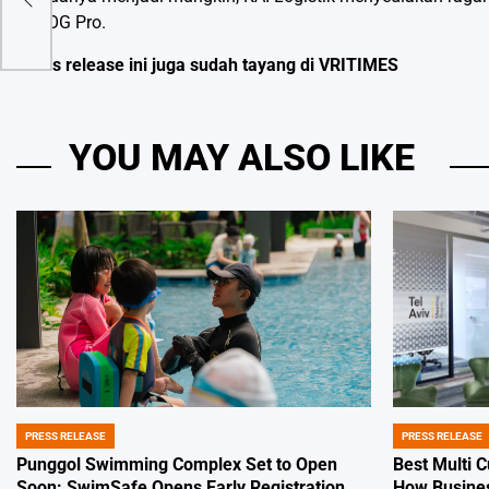
KALOG Pro.
Press release ini juga sudah tayang di
VRITIMES
YOU MAY ALSO LIKE
PRESS RELEASE
PRESS RELEASE
POSTED
POSTED
IN
IN
Punggol Swimming Complex Set to Open
Best Multi 
Soon: SwimSafe Opens Early Registration
How Busines