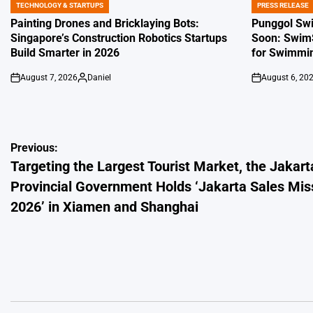
TECHNOLOGY & STARTUPS
PRESS RELEASE
POSTED
POSTED
IN
IN
Painting Drones and Bricklaying Bots:
Punggol Sw
Singapore’s Construction Robotics Startups
Soon: SwimS
Build Smarter in 2026
for Swimmin
August 7, 2026
Daniel
August 6, 20
on
Posted
on
by
Post
Previous:
Targeting the Largest Tourist Market, the Jakart
navigation
Provincial Government Holds ‘Jakarta Sales Mis
2026’ in Xiamen and Shanghai