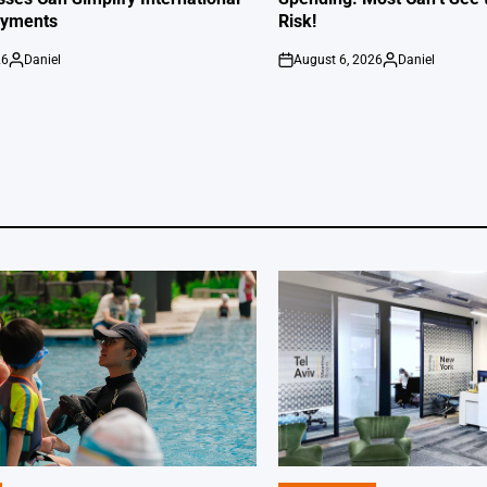
ayments
Risk!
26
Daniel
August 6, 2026
Daniel
Posted
on
Posted
by
by