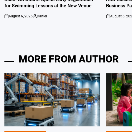
for Swimming Lessons at the New Venue
Business P
August 6, 2026
Daniel
August 6, 20
on
Posted
on
by
MORE FROM AUTHOR