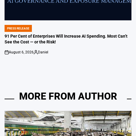
PRESS RELEASE
POSTED
IN
91 Per Cent of Enterprises Will Increase AI Spending. Most Can’t
See the Cost — or the Risk!
August 6, 2026
Daniel
on
Posted
by
MORE FROM AUTHOR