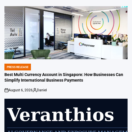
by
PRESS RELEASE
POSTED
IN
Best Multi Currency Account in Singapore: How Businesses Can
Simplify International Business Payments
August 6, 2026
Daniel
on
Posted
by