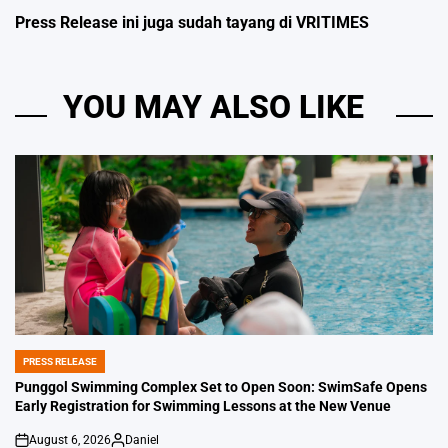
Press Release ini juga sudah tayang di
VRITIMES
YOU MAY ALSO LIKE
PRESS RELEASE
POSTED
IN
Punggol Swimming Complex Set to Open Soon: SwimSafe Opens
Early Registration for Swimming Lessons at the New Venue
August 6, 2026
Daniel
on
Posted