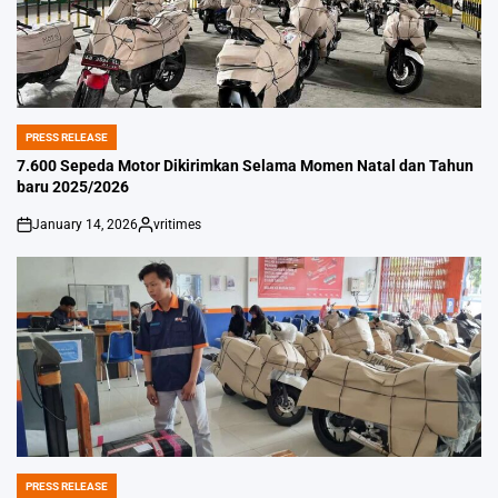
PRESS RELEASE
POSTED
IN
7.600 Sepeda Motor Dikirimkan Selama Momen Natal dan Tahun
baru 2025/2026
January 14, 2026
vritimes
on
Posted
by
PRESS RELEASE
POSTED