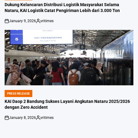
IN
Dukung Kelancaran Distribusi Logistik Masyarakat Selama
Nataru, KAI Logistik Catat Pengiriman Lebih dari 3.000 Ton
January 9, 2026
vritimes
on
Posted
by
PRESS RELEASE
POSTED
IN
KAI Daop 2 Bandung Sukses Layani Angkutan Nataru 2025/2026
dengan Zero Accident
January 8, 2026
vritimes
on
Posted
by