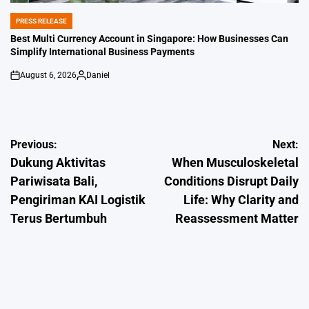
PRESS RELEASE
POSTED
IN
Best Multi Currency Account in Singapore: How Businesses Can
Simplify International Business Payments
August 6, 2026
Daniel
on
Posted
by
Post
Previous:
Next:
Dukung Aktivitas
When Musculoskeletal
navigation
Pariwisata Bali,
Conditions Disrupt Daily
Pengiriman KAI Logistik
Life: Why Clarity and
Terus Bertumbuh
Reassessment Matter