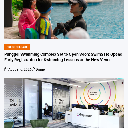
PRESS RELEASE
POSTED
IN
Punggol Swimming Complex Set to Open Soon: SwimSafe Opens
Early Registration for Swimming Lessons at the New Venue
August 6, 2026
Daniel
on
Posted
by