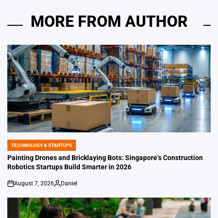
MORE FROM AUTHOR
TECHNOLOGY & STARTUPS
POSTED
IN
Painting Drones and Bricklaying Bots: Singapore’s Construction
Robotics Startups Build Smarter in 2026
August 7, 2026
Daniel
on
Posted
by