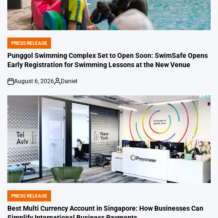
PRESS RELEASE
POSTED
IN
Punggol Swimming Complex Set to Open Soon: SwimSafe Opens
Early Registration for Swimming Lessons at the New Venue
August 6, 2026
Daniel
on
Posted
by
PRESS RELEASE
POSTED
IN
Best Multi Currency Account in Singapore: How Businesses Can
Simplify International Business Payments