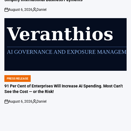
August 6, 2026
Daniel
on
Posted
by
PRESS RELEASE
POSTED
IN
91 Per Cent of Enterprises Will Increase AI Spending. Most Can’t
See the Cost — or the Risk!
August 6, 2026
Daniel
on
Posted
by