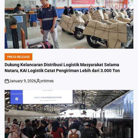
PRESS RELEASE
POSTED
IN
Dukung Kelancaran Distribusi Logistik Masyarakat Selama
Nataru, KAI Logistik Catat Pengiriman Lebih dari 3.000 Ton
January 9, 2026
vritimes
on
Posted
by