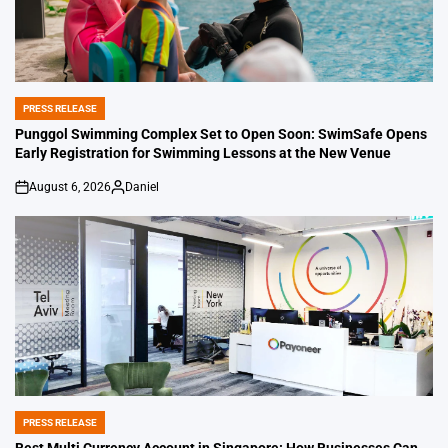
PRESS RELEASE
POSTED
IN
Punggol Swimming Complex Set to Open Soon: SwimSafe Opens
Early Registration for Swimming Lessons at the New Venue
August 6, 2026
Daniel
on
Posted
by
PRESS RELEASE
POSTED
IN
Best Multi Currency Account in Singapore: How Businesses Can