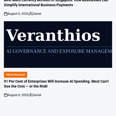
Simplify International Business Payments
August 6, 2026
Daniel
on
Posted
by
PRESS RELEASE
POSTED
IN
91 Per Cent of Enterprises Will Increase AI Spending. Most Can’t
See the Cost — or the Risk!
August 6, 2026
Daniel
on
Posted
by