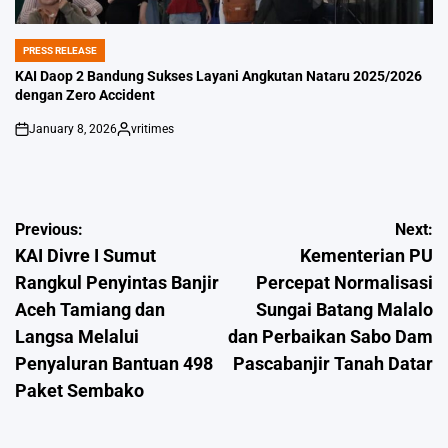
PRESS RELEASE
POSTED
IN
KAI Daop 2 Bandung Sukses Layani Angkutan Nataru 2025/2026
dengan Zero Accident
January 8, 2026
vritimes
on
Posted
by
Post
Previous:
Next:
KAI Divre I Sumut
Kementerian PU
navigation
Rangkul Penyintas Banjir
Percepat Normalisasi
Aceh Tamiang dan
Sungai Batang Malalo
Langsa Melalui
dan Perbaikan Sabo Dam
Penyaluran Bantuan 498
Pascabanjir Tanah Datar
Paket Sembako