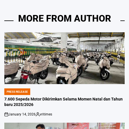
MORE FROM AUTHOR
PRESS RELEASE
POSTED
IN
7.600 Sepeda Motor Dikirimkan Selama Momen Natal dan Tahun
baru 2025/2026
January 14, 2026
vritimes
on
Posted
by