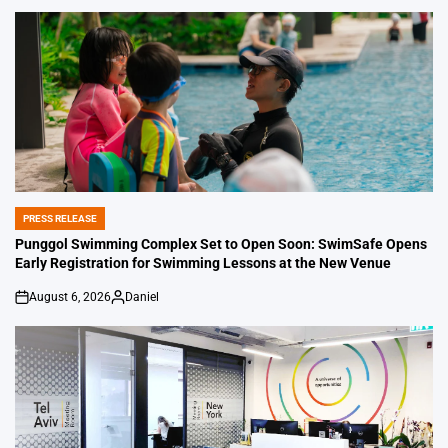
PRESS RELEASE
POSTED
IN
Punggol Swimming Complex Set to Open Soon: SwimSafe Opens
Early Registration for Swimming Lessons at the New Venue
August 6, 2026
Daniel
on
Posted
by