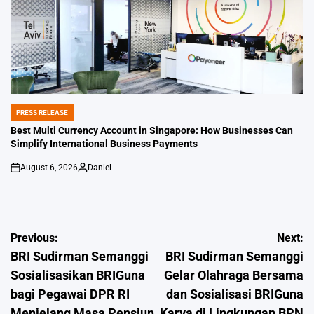
PRESS RELEASE
POSTED
IN
Best Multi Currency Account in Singapore: How Businesses Can
Simplify International Business Payments
August 6, 2026
Daniel
on
Posted
by
Post
Previous:
Next:
BRI Sudirman Semanggi
BRI Sudirman Semanggi
navigation
Sosialisasikan BRIGuna
Gelar Olahraga Bersama
bagi Pegawai DPR RI
dan Sosialisasi BRIGuna
Menjelang Masa Pensiun
Karya di Lingkungan BPN