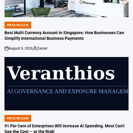
PRESS RELEASE
POSTED
IN
Best Multi Currency Account in Singapore: How Businesses Can
Simplify International Business Payments
August 6, 2026
Daniel
on
Posted
by
PRESS RELEASE
POSTED
IN
91 Per Cent of Enterprises Will Increase AI Spending. Most Can’t
See the Cost — or the Risk!