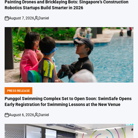
IN
Painting Drones and Bricklaying Bots: Singapore’s Construction
Robotics Startups Build Smarter in 2026
August 7, 2026
Daniel
on
Posted
by
PRESS RELEASE
POSTED
IN
Punggol Swimming Complex Set to Open Soon: SwimSafe Opens
Early Registration for Swimming Lessons at the New Venue
August 6, 2026
Daniel
on
Posted
by