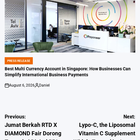
PRESS RELEASE
POSTED
IN
Best Multi Currency Account in Singapore: How Businesses Can
Simplify International Business Payments
August 6, 2026
Daniel
on
Posted
by
Post
Previous:
Next:
Jumat Berkah RTD X
Lypo-C, the Liposomal
navigation
DIAMOND Fair Dorong
Vitamin C Supplement