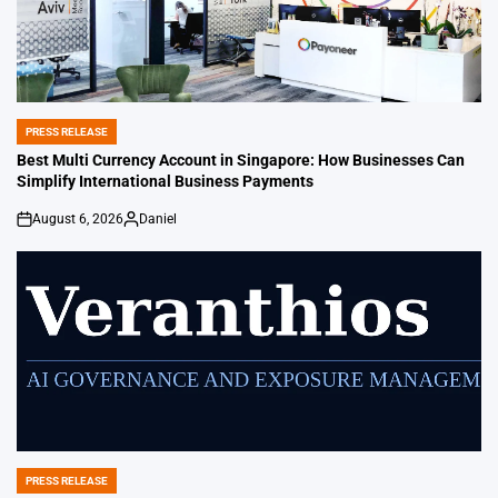
PRESS RELEASE
POSTED
IN
Best Multi Currency Account in Singapore: How Businesses Can
Simplify International Business Payments
August 6, 2026
Daniel
on
Posted
by
PRESS RELEASE
POSTED