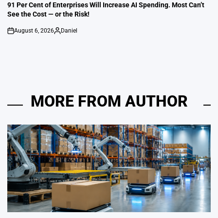
IN
91 Per Cent of Enterprises Will Increase AI Spending. Most Can’t
See the Cost — or the Risk!
August 6, 2026
Daniel
on
Posted
by
MORE FROM AUTHOR