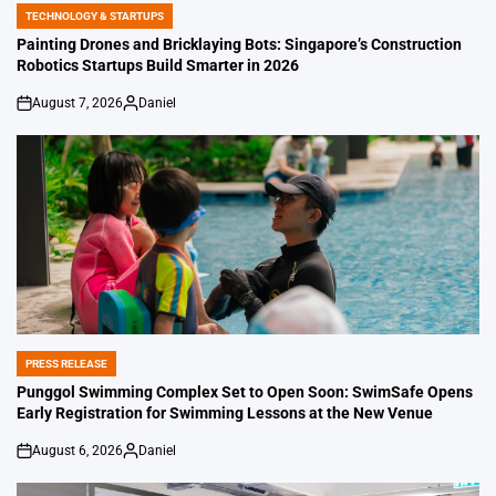
TECHNOLOGY & STARTUPS
POSTED
IN
Painting Drones and Bricklaying Bots: Singapore’s Construction
Robotics Startups Build Smarter in 2026
August 7, 2026
Daniel
on
Posted
by
PRESS RELEASE
POSTED
IN
Punggol Swimming Complex Set to Open Soon: SwimSafe Opens
Early Registration for Swimming Lessons at the New Venue
August 6, 2026
Daniel
on
Posted
by