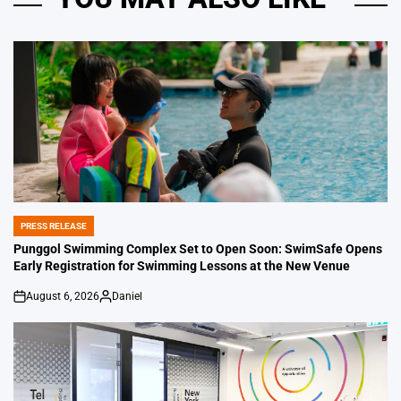
PRESS RELEASE
POSTED
IN
Punggol Swimming Complex Set to Open Soon: SwimSafe Opens
Early Registration for Swimming Lessons at the New Venue
August 6, 2026
Daniel
on
Posted
by