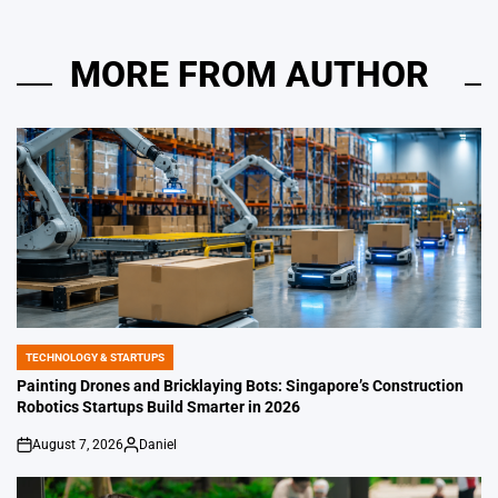
MORE FROM AUTHOR
TECHNOLOGY & STARTUPS
POSTED
IN
Painting Drones and Bricklaying Bots: Singapore’s Construction
Robotics Startups Build Smarter in 2026
August 7, 2026
Daniel
on
Posted
by