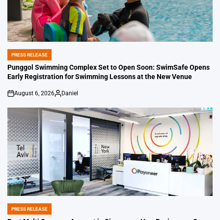
PRESS RELEASE
POSTED
IN
Punggol Swimming Complex Set to Open Soon: SwimSafe Opens
Early Registration for Swimming Lessons at the New Venue
August 6, 2026
Daniel
on
Posted
by
PRESS RELEASE
POSTED
IN