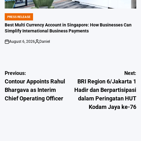
PRESS RELEASE
POSTED
IN
Best Multi Currency Account in Singapore: How Businesses Can
Simplify International Business Payments
August 6, 2026
Daniel
on
Posted
by
Post
Previous:
Next:
Contour Appoints Rahul
BRI Region 6/Jakarta 1
navigation
Bhargava as Interim
Hadir dan Berpartisipasi
Chief Operating Officer
dalam Peringatan HUT
Kodam Jaya ke-76