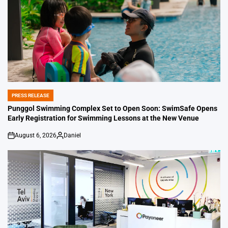
PRESS RELEASE
POSTED
IN
Punggol Swimming Complex Set to Open Soon: SwimSafe Opens
Early Registration for Swimming Lessons at the New Venue
August 6, 2026
Daniel
on
Posted
by