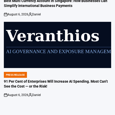
Best Multi Currency Account in Singapore: How Businesses Can
Simplify International Business Payments
August 6, 2026
Daniel
on
Posted
by
PRESS RELEASE
POSTED
IN
91 Per Cent of Enterprises Will Increase AI Spending. Most Can’t
See the Cost — or the Risk!
August 6, 2026
Daniel
on
Posted
by