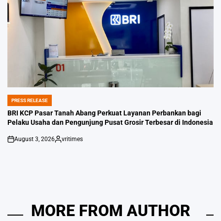
PRESS RELEASE
POSTED
IN
BRI KCP Pasar Tanah Abang Perkuat Layanan Perbankan bagi
Pelaku Usaha dan Pengunjung Pusat Grosir Terbesar di Indonesia
August 3, 2026
vritimes
on
Posted
by
MORE FROM AUTHOR