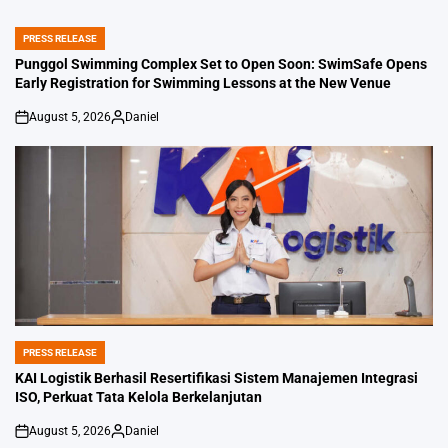
PRESS RELEASE
POSTED
IN
Punggol Swimming Complex Set to Open Soon: SwimSafe Opens
Early Registration for Swimming Lessons at the New Venue
August 5, 2026
Daniel
on
Posted
by
PRESS RELEASE
POSTED
IN
KAI Logistik Berhasil Resertifikasi Sistem Manajemen Integrasi
ISO, Perkuat Tata Kelola Berkelanjutan
August 5, 2026
Daniel
on
Posted