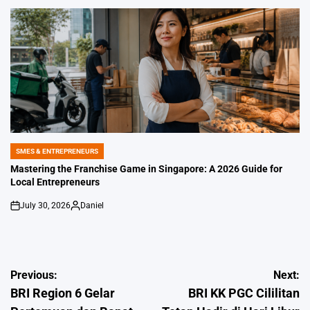
by
SMES & ENTREPRENEURS
POSTED
IN
Mastering the Franchise Game in Singapore: A 2026 Guide for
Local Entrepreneurs
July 30, 2026
Daniel
on
Posted
by
Post
Previous:
Next:
BRI Region 6 Gelar
BRI KK PGC Cililitan
navigation