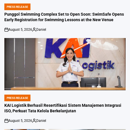
PRESS RELEASE
POSTED
IN
Punggol Swimming Complex Set to Open Soon: SwimSafe Opens
Early Registration for Swimming Lessons at the New Venue
August 5, 2026
Daniel
on
Posted
by
PRESS RELEASE
POSTED
IN
KAI Logistik Berhasil Resertifikasi Sistem Manajemen Integrasi
ISO, Perkuat Tata Kelola Berkelanjutan
August 5, 2026
Daniel
on
Posted
by